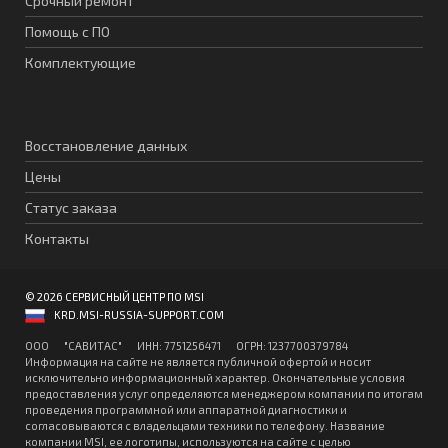
Срочный ремонт
Помощь с ПО
Комплектующие
Восстановление данных
Цены
Статус заказа
Контакты
© 2026 СЕРВИСНЫЙ ЦЕНТР ПО MSI
KRD.MSI-RUSSIA-SUPPORT.COM
ООО "CАВИТAC" ИНН: 7751256471 ОГPН: 1237700379784
Информация на сайте не является публичной офертой и носит
исключительно информационный характер. Окончательные условия
предоставления услуг определяются менеджером компании по итогам
проведения программной или аппаратной диагностики и
согласовываются с владельцами техники по телефону. Название
компании MSI, ее логотипы, используются на сайте с целью