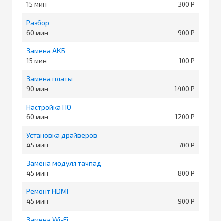
15
300
Разбор
60
900
Замена АКБ
15
100
Замена платы
90
1400
Настройка ПО
60
1200
Установка драйверов
45
700
Замена модуля тачпад
45
800
Ремонт HDMI
45
900
Замена Wi-Fi