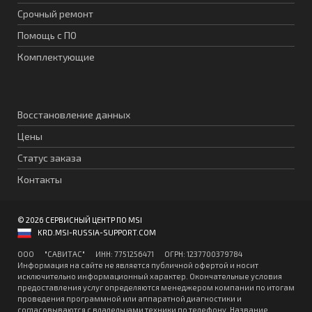
Срочный ремонт
Помощь с ПО
Комплектующие
Восстановление данных
Цены
Статус заказа
Контакты
© 2026 СЕРВИСНЫЙ ЦЕНТР ПО MSI
KRD.MSI-RUSSIA-SUPPORT.COM
ООО "CАВИТAC" ИНН: 7751256471 ОГPН: 1237700379784
Информация на сайте не является публичной офертой и носит
исключительно информационный характер. Окончательные условия
предоставления услуг определяются менеджером компании по итогам
проведения программной или аппаратной диагностики и
согласовываются с владельцами техники по телефону. Название