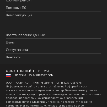
Срочный ремонт
Помощь с ПО
Комплектующие
Восстановление данных
Цены
Статус заказа
Контакты
© 2026 СЕРВИСНЫЙ ЦЕНТР ПО MSI
KRD.MSI-RUSSIA-SUPPORT.COM
ООО "CАВИТAC" ИНН: 7751256471 ОГPН: 1237700379784
Информация на сайте не является публичной офертой и носит
исключительно информационный характер. Окончательные условия
предоставления услуг определяются менеджером компании по итогам
проведения программной или аппаратной диагностики и
согласовываются с владельцами техники по телефону. Название
компании MSI, ее логотипы, используются на сайте с целью